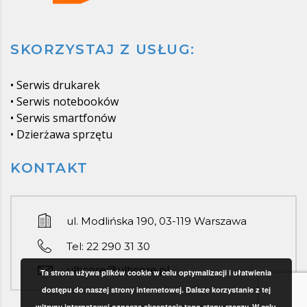
SKORZYSTAJ Z USŁUG:
•
Serwis drukarek
•
Serwis notebooków
•
Serwis smartfonów
•
Dzierżawa sprzętu
KONTAKT
ul. Modlińska 190, 03-119 Warszawa
Tel: 22 290 31 30
ulticore@ulticore.pl
Ta strona używa plików cookie w celu optymalizacji i ułatwienia
dostępu do naszej strony internetowej. Dalsze korzystanie z tej
witryny internetowej oznacza akceptację tego stanu rzeczy. W celu