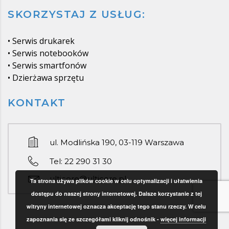
SKORZYSTAJ Z USŁUG:
•
Serwis drukarek
•
Serwis notebooków
•
Serwis smartfonów
•
Dzierżawa sprzętu
KONTAKT
ul. Modlińska 190, 03-119 Warszawa
Tel: 22 290 31 30
ulticore@ulticore.pl
Ta strona używa plików cookie w celu optymalizacji i ułatwienia
dostępu do naszej strony internetowej. Dalsze korzystanie z tej
witryny internetowej oznacza akceptację tego stanu rzeczy. W celu
zapoznania się ze szczegółami kliknij odnośnik -
więcej informacji