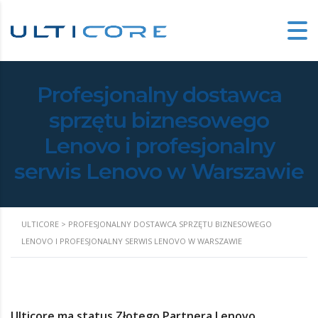
Profesjonalny dostawca
sprzętu biznesowego
Lenovo i profesjonalny
serwis Lenovo w Warszawie
ULTICORE
>
PROFESJONALNY DOSTAWCA SPRZĘTU BIZNESOWEGO
LENOVO I PROFESJONALNY SERWIS LENOVO W WARSZAWIE
Ulticore ma status Złotego Partnera Lenovo.