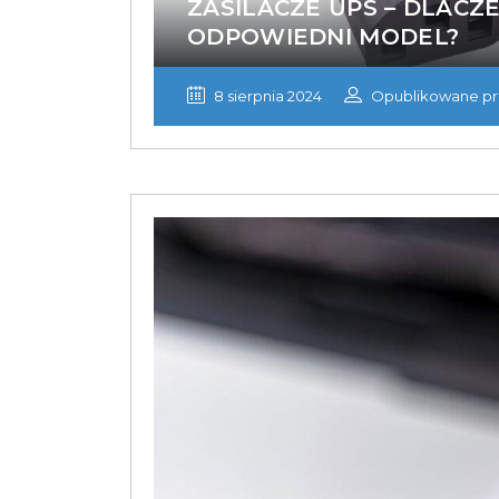
ZASILACZE UPS – DLACZ
ODPOWIEDNI MODEL?
8 sierpnia 2024
Opublikowane pr