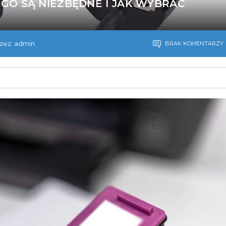
EGO SĄ NIEZBĘDNE I JAK WYBRAĆ
zez: admin
BRAK KOMENTARZY