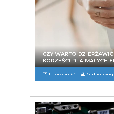
CZY WARTO DZIERŻAWIĆ
KORZYŚCI DLA MAŁYCH F
14 czerwca 2024
Opublikowane p