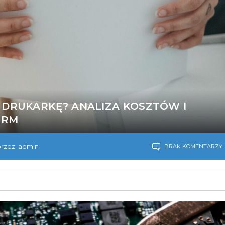
 DRUKARKĘ? ANALIZA KOSZTÓW I
IRM
rzez: admin
BRAK KOMENTARZY