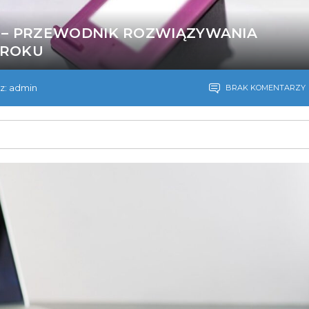
 – PRZEWODNIK ROZWIĄZYWANIA
KROKU
z: admin
BRAK KOMENTARZY