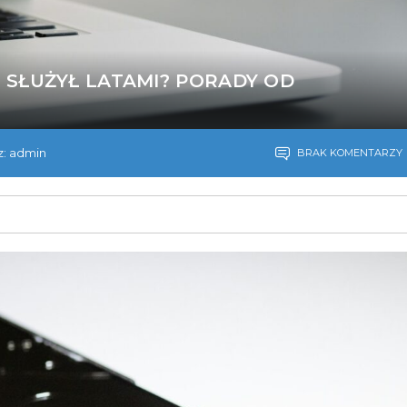
Y SŁUŻYŁ LATAMI? PORADY OD
: admin
BRAK KOMENTARZY