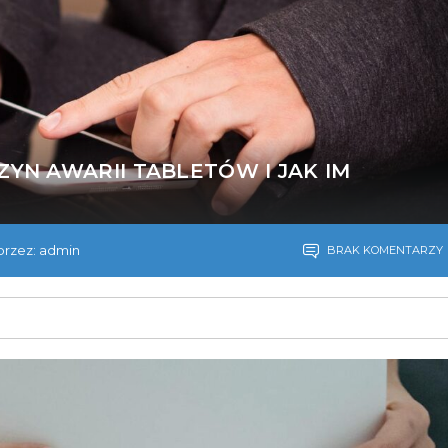
ZYN AWARII TABLETÓW I JAK IM
rzez: admin
BRAK KOMENTARZY