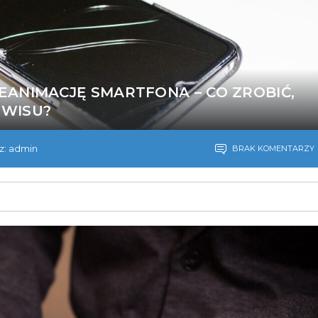
ANIMACJĘ SMARTFONA – CO ZROBIĆ,
RWISU?
z: admin
BRAK KOMENTARZY